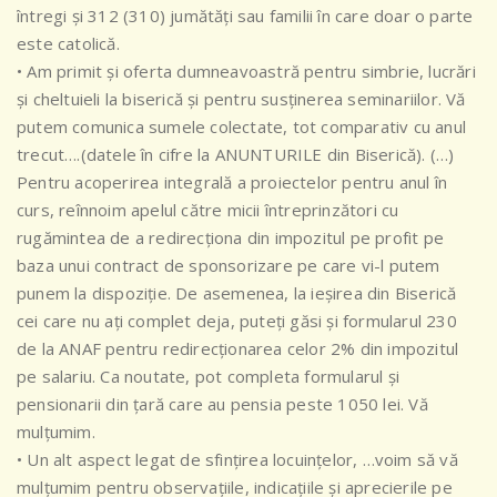
întregi și 312 (310) jumătăți sau familii în care doar o parte
este catolică.
• Am primit și oferta dumneavoastră pentru simbrie, lucrări
și cheltuieli la biserică și pentru susținerea seminariilor. Vă
putem comunica sumele colectate, tot comparativ cu anul
trecut….(datele în cifre la ANUNTURILE din Biserică). (…)
Pentru acoperirea integrală a proiectelor pentru anul în
curs, reînnoim apelul către micii întreprinzători cu
rugămintea de a redirecționa din impozitul pe profit pe
baza unui contract de sponsorizare pe care vi-l putem
punem la dispoziție. De asemenea, la ieșirea din Biserică
cei care nu ați complet deja, puteți găsi și formularul 230
de la ANAF pentru redirecționarea celor 2% din impozitul
pe salariu. Ca noutate, pot completa formularul și
pensionarii din țară care au pensia peste 1050 lei. Vă
mulțumim.
• Un alt aspect legat de sfințirea locuințelor, …voim să vă
mulțumim pentru observațiile, indicațiile și aprecierile pe