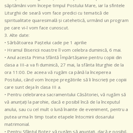
săptămâni vom începe timpul Postului Mare, iar la sfintele
Liturghii de seară vom face predici cu tematică de
spiritualitate quaresimală și catehetică, urmând un program
pe care vi-l vom face cunoscut.
3. Alte date:
• Sărbătoarea Paștelui cade pe 1 aprilie
• Hramul Bisericii noastre îl vom celebra duminică, 6 mai.
• Anul acesta Prima Sfântă Împărtășanie pentru copiii din
clasa a III-a va fi duminică, 27 mai, la sfânta liturghie de la
ora 11:00. De aceea vă rugăm ca până la începerea
Postului, când vom începe pregătirile să îi înscrieți pe copiii
care sunt deja în clasa III a.
• Pentru celebrarea sacramentului Căsătoriei, vă rugăm să
vă anunțați la parohie, dacă e posibil încă de la începutul
anului, sau cu cel mult o lună înainte de eveniment, pentru a
putea urma în timp toate etapele întocmirii dosarului
matrimonial.
• Pentru Sfântul Botez vă rugăm să anunțați, dacă e posibil,