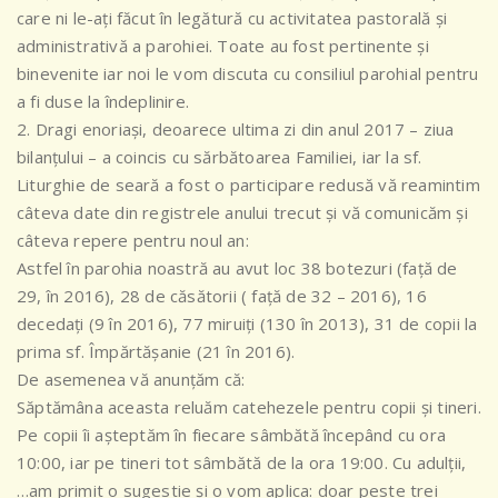
care ni le-ați făcut în legătură cu activitatea pastorală și
administrativă a parohiei. Toate au fost pertinente și
binevenite iar noi le vom discuta cu consiliul parohial pentru
a fi duse la îndeplinire.
2. Dragi enoriași, deoarece ultima zi din anul 2017 – ziua
bilanțului – a coincis cu sărbătoarea Familiei, iar la sf.
Liturghie de seară a fost o participare redusă vă reamintim
câteva date din registrele anului trecut și vă comunicăm și
câteva repere pentru noul an:
Astfel în parohia noastră au avut loc 38 botezuri (față de
29, în 2016), 28 de căsătorii ( față de 32 – 2016), 16
decedați (9 în 2016), 77 miruiți (130 în 2013), 31 de copii la
prima sf. Împărtășanie (21 în 2016).
De asemenea vă anunțăm că:
Săptămâna aceasta reluăm catehezele pentru copii și tineri.
Pe copii îi așteptăm în fiecare sâmbătă începând cu ora
10:00, iar pe tineri tot sâmbătă de la ora 19:00. Cu adulții,
…am primit o sugestie și o vom aplica: doar peste trei