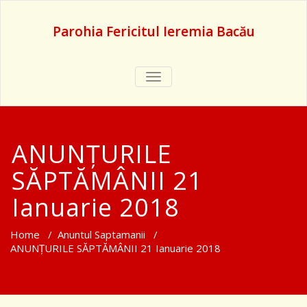
Parohia Fericitul Ieremia Bacău
TOGGLE
NAVIGATION
ANUNȚURILE
SĂPTĂMÂNII 21
Ianuarie 2018
Home
/
Anuntul Saptamanii
/
ANUNȚURILE SĂPTĂMÂNII 21 Ianuarie 2018