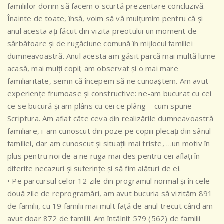
familiilor dorim să facem o scurtă
prezentare concluzivă.
Înainte de toate, însă, voim să vă mulțumim pentru că și
anul acesta ați făcut din vizita preotului un moment de
sărbătoare și de rugăciune comună în mijlocul familiei
dumneavoastră. Anul acesta am găsit parcă mai multă lume
acasă, mai mulți copii; am observat și o mai mare
familiaritate, semn că începem să ne cunoaștem. Am avut
experiențe frumoase și constructive: ne-am bucurat cu cei
ce se bucură și am plâns cu cei ce plâng – cum spune
Scriptura. Am aflat câte ceva din realizările dumneavoastră
familiare, i-am cunoscut din poze pe copiii plecați din sânul
familiei, dar am cunoscut și situații mai triste, …un motiv în
plus pentru noi de a ne ruga mai des pentru cei aflați în
diferite necazuri și suferințe și să fim alături de ei.
• Pe parcursul celor 12 zile din programul normal și în cele
două zile de reprogramări, am avut bucuria să vizităm 891
de familii, cu 19 familii mai mult față de anul trecut când am
avut doar 872 de familii. Am întâlnit 579 (562) de familii