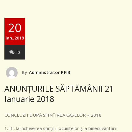
20
ian.,2018
0
By
Administrator PFIB
ANUNȚURILE SĂPTĂMÂNII 21
Ianuarie 2018
CONCLUZII DUPĂ SFINȚIREA CASELOR – 2018
1. IC, la încheierea sfințirii locuințelor și a binecuvântării