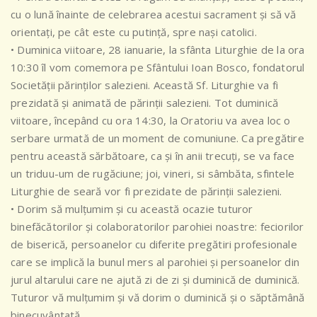
cu o lună înainte de celebrarea acestui sacrament și să vă
orientați, pe cât este cu putință, spre nași catolici.
• Duminica viitoare, 28 ianuarie, la sfânta Liturghie de la ora
10:30 îl vom comemora pe Sfântului Ioan Bosco, fondatorul
Societății părinților salezieni. Această Sf. Liturghie va fi
prezidată și animată de părinții salezieni. Tot duminică
viitoare, începând cu ora 14:30, la Oratoriu va avea loc o
serbare urmată de un moment de comuniune. Ca pregătire
pentru această sărbătoare, ca și în anii trecuți, se va face
un triduu-um de rugăciune; joi, vineri, si sâmbăta, sfintele
Liturghie de seară vor fi prezidate de părinții salezieni.
• Dorim să mulțumim și cu această ocazie tuturor
binefăcătorilor și colaboratorilor parohiei noastre: feciorilor
de biserică, persoanelor cu diferite pregătiri profesionale
care se implică la bunul mers al parohiei și persoanelor din
jurul altarului care ne ajută zi de zi și duminică de duminică.
Tuturor vă mulțumim și vă dorim o duminică și o săptămână
binecuvântată.