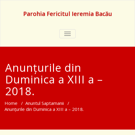
Parohia Fericitul Ieremia Bacău
TOGGLE
NAVIGATION
Anunțurile din
Duminica a XIII a –
2018.
Home
/
Anuntul Saptamanii
/
Anunțurile din Duminica a XIII a – 2018.