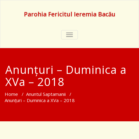
Parohia Fericitul Ieremia Bacău
TOGGLE
NAVIGATION
Anunțuri – Duminica a
XVa – 2018
Home
/
Anuntul Saptamanii
/
Anunțuri – Duminica a XVa – 2018