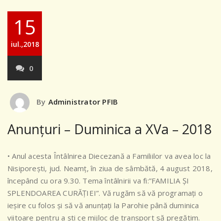
15
iul.,2018
0
By
Administrator PFIB
Anunțuri – Duminica a XVa – 2018
• Anul acesta Întâlnirea Diecezană a Familiilor va avea loc la
Nisiporești, jud. Neamț, în ziua de sâmbătă, 4 august 2018,
începând cu ora 9.30. Tema întâlnirii va fi:”FAMILIA ȘI
SPLENDOAREA CURĂȚIEI”. Vă rugăm să vă programați o
ieșire cu folos și să vă anunțați la Parohie până duminica
viitoare pentru a ști ce mijloc de transport să pregătim.