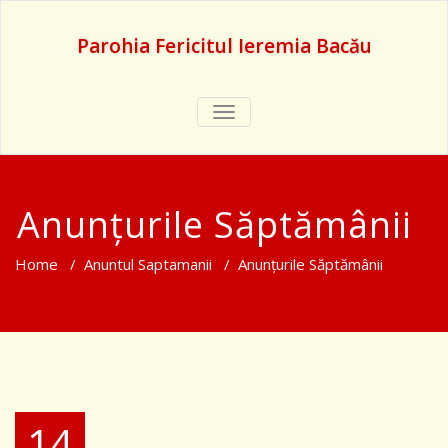
Parohia Fericitul Ieremia Bacău
TOGGLE
NAVIGATION
Anunțurile Săptămânii
Home
/
Anuntul Saptamanii
/
Anunțurile Săptămânii
14