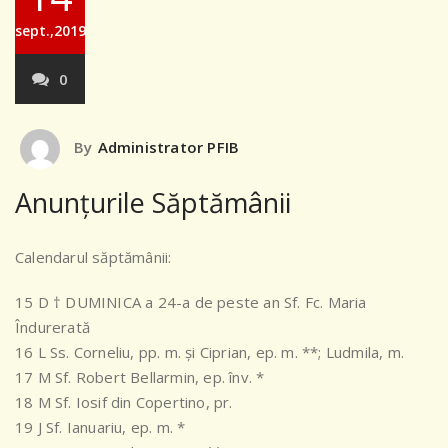
sept.,2019
0
By
Administrator PFIB
Anunțurile Săptămânii
Calendarul săptămânii:
15 D † DUMINICA a 24-a de peste an Sf. Fc. Maria
Îndurerată
16 L Ss. Corneliu, pp. m. şi Ciprian, ep. m. **; Ludmila, m.
17 M Sf. Robert Bellarmin, ep. înv. *
18 M Sf. Iosif din Copertino, pr.
19 J Sf. Ianuariu, ep. m. *