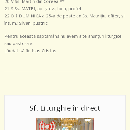
20 V Ss. Martiri din Coreea **
21 S Ss. MATEI, ap. şi ev.; Iona, profet
22 D † DUMINICA a 25-a de peste an Ss. Mauriţiu, ofiţer, şi
îns. m.; Silvan, pustnic
Pentru această săptămână nu avem alte anunțuri liturgice
sau pastorale.
Lăudat să fie Isus Cristos
Sf. Liturghie în direct