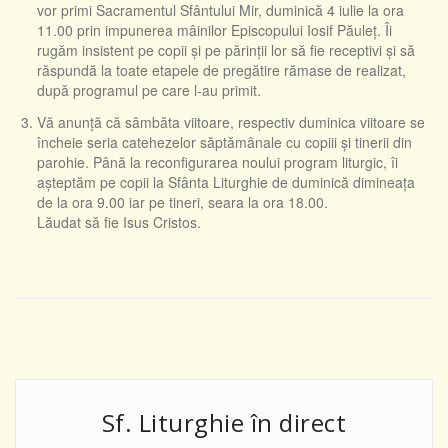
vor primi Sacramentul Sfântului Mir, duminică 4 iulie la ora
11.00 prin impunerea mâinilor Episcopului Iosif Păuleț. Îi
rugăm insistent pe copii și pe părinții lor să fie receptivi și să
răspundă la toate etapele de pregătire rămase de realizat,
după programul pe care l-au primit.
Vă anunță că sâmbăta viitoare, respectiv duminica viitoare se
încheie seria catehezelor săptămânale cu copiii și tinerii din
parohie. Până la reconfigurarea noului program liturgic, îi
așteptăm pe copii la Sfânta Liturghie de duminică dimineața
de la ora 9.00 iar pe tineri, seara la ora 18.00.
Lăudat să fie Isus Cristos.
Sf. Liturghie în direct