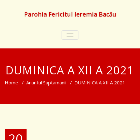
Parohia Fericitul Ieremia Bacău
TOGGLE
NAVIGATION
DUMINICA A XII A 2021
Home
/
Anuntul Saptamanii
/
DUMINICA A XII A 2021
20