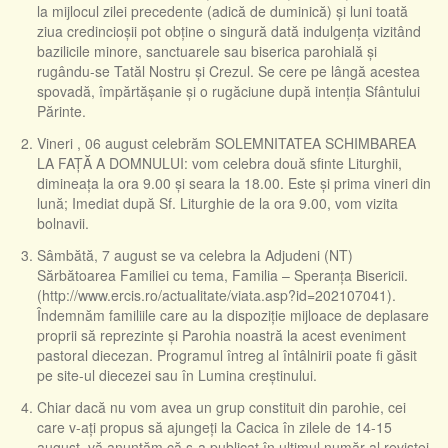
la mijlocul zilei precedente (adică de duminică) și luni toată
ziua credincioșii pot obține o singură dată indulgența vizitând
bazilicile minore, sanctuarele sau biserica parohială și
rugându-se Tatăl Nostru și Crezul. Se cere pe lângă acestea
spovadă, împărtășanie și o rugăciune după intenția Sfântului
Părinte.
Vineri , 06 august celebrăm SOLEMNITATEA SCHIMBAREA
LA FAȚĂ A DOMNULUI: vom celebra două sfinte Liturghii,
dimineața la ora 9.00 și seara la 18.00. Este și prima vineri din
lună; Imediat după Sf. Liturghie de la ora 9.00, vom vizita
bolnavii.
Sâmbătă, 7 august se va celebra la Adjudeni (NT)
Sărbătoarea Familiei cu tema, Familia – Speranța Bisericii.
(http://www.ercis.ro/actualitate/viata.asp?id=202107041).
Îndemnăm familiile care au la dispoziție mijloace de deplasare
proprii să reprezinte și Parohia noastră la acest eveniment
pastoral diecezan. Programul întreg al întâlnirii poate fi găsit
pe site-ul diecezei sau în Lumina creștinului.
Chiar dacă nu vom avea un grup constituit din parohie, cei
care v-ați propus să ajungeți la Cacica în zilele de 14-15
august, vă anunțăm că s-a publicat în ultimul număr al revistei