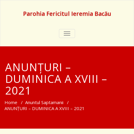
Parohia Fericitul Ieremia Bacău
TOGGLE
NAVIGATION
ANUNȚURI –
DUMINICA A XVIII –
2021
Home
/
Anuntul Saptamanii
/
ANUNȚURI – DUMINICA A XVIII – 2021