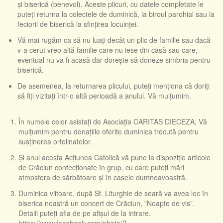
și biserică (benevol). Aceste plicuri, cu datele completate le
puteți returna la colectele de duminică, la biroul parohial sau la
feciorii de biserică la sfințirea locuinței.
Vă mai rugăm ca să nu luați decât un plic de familie sau dacă
v-a cerut vreo altă familie care nu iese din casă sau care,
eventual nu va fi acasă dar dorește să doneze simbria pentru
biserică.
De asemenea, la returnarea plicului, puteți menționa că doriți
să fiți vizitați într-o altă perioadă a anului. Vă mulțumim.
În numele celor asistați de Asociația CARITAS DIECEZA, Vă
mulțumim pentru donațiile oferite duminica trecută pentru
susținerea orfelinatelor.
Și anul acesta Acțiunea Catolică vă pune la dispoziție articole
de Crăciun confecționate în grup, cu care puteți mări
atmosfera de sărbătoare și în casele dumneavoastră.
Duminica viitoare, după Sf. Liturghie de seară va avea loc în
biserica noastră un concert de Crăciun, ”Noapte de vis”.
Detalii puteți afla de pe afișul de la intrare.