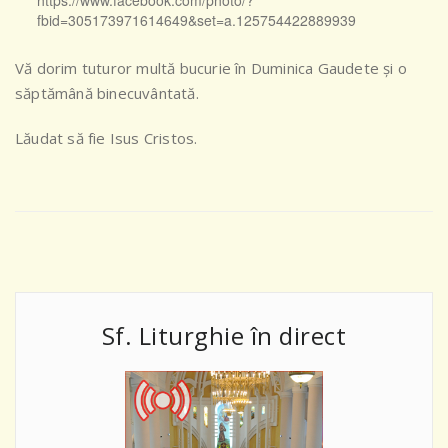
https://www.facebook.com/photo/?
fbid=305173971614649&set=a.125754422889939
Vă dorim tuturor multă bucurie în Duminica Gaudete și o
săptămână binecuvântată.
Lăudat să fie Isus Cristos.
Sf. Liturghie în direct