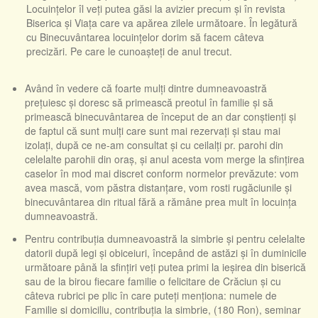
Locuințelor îl veți putea găsi la avizier precum și în revista
Biserica și Viața care va apărea zilele următoare. În legătură
cu Binecuvântarea locuințelor dorim să facem câteva
precizări. Pe care le cunoașteți de anul trecut.
Având în vedere că foarte mulți dintre dumneavoastră
prețuiesc și doresc să primească preotul în familie și să
primească binecuvântarea de început de an dar conștienți și
de faptul că sunt mulți care sunt mai rezervați și stau mai
izolați, după ce ne-am consultat și cu ceilalți pr. parohi din
celelalte parohii din oraș, și anul acesta vom merge la sfințirea
caselor în mod mai discret conform normelor prevăzute: vom
avea mască, vom păstra distanțare, vom rosti rugăciunile și
binecuvântarea din ritual fără a rămâne prea mult în locuința
dumneavoastră.
Pentru contribuția dumneavoastră la simbrie și pentru celelalte
datorii după legi și obiceiuri, începând de astăzi și în duminicile
următoare până la sfințiri veți putea primi la ieșirea din biserică
sau de la birou fiecare familie o felicitare de Crăciun și cu
câteva rubrici pe plic în care puteți menționa: numele de
Familie si domiciliu, contribuția la simbrie, (180 Ron), seminar