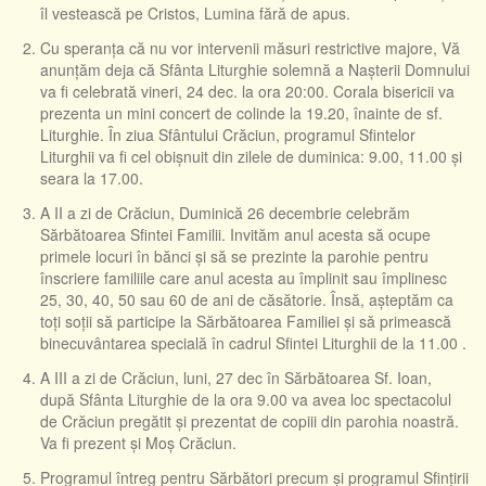
îl vestească pe Cristos, Lumina fără de apus.
Cu speranța că nu vor intervenii măsuri restrictive majore, Vă
anunțăm deja că Sfânta Liturghie solemnă a Nașterii Domnului
va fi celebrată vineri, 24 dec. la ora 20:00. Corala bisericii va
prezenta un mini concert de colinde la 19.20, înainte de sf.
Liturghie. În ziua Sfântului Crăciun, programul Sfintelor
Liturghii va fi cel obișnuit din zilele de duminica: 9.00, 11.00 și
seara la 17.00.
A II a zi de Crăciun, Duminică 26 decembrie celebrăm
Sărbătoarea Sfintei Familii. Invităm anul acesta să ocupe
primele locuri în bănci și să se prezinte la parohie pentru
înscriere familiile care anul acesta au împlinit sau împlinesc
25, 30, 40, 50 sau 60 de ani de căsătorie. Însă, așteptăm ca
toți soții să participe la Sărbătoarea Familiei și să primească
binecuvântarea specială în cadrul Sfintei Liturghii de la 11.00 .
A III a zi de Crăciun, luni, 27 dec în Sărbătoarea Sf. Ioan,
după Sfânta Liturghie de la ora 9.00 va avea loc spectacolul
de Crăciun pregătit și prezentat de copiii din parohia noastră.
Va fi prezent și Moș Crăciun.
Programul întreg pentru Sărbători precum și programul Sfințirii