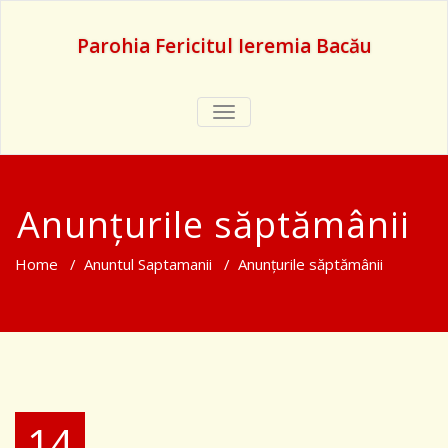
Parohia Fericitul Ieremia Bacău
TOGGLE
NAVIGATION
Anunțurile săptămânii
Home
/
Anuntul Saptamanii
/
Anunțurile săptămânii
14