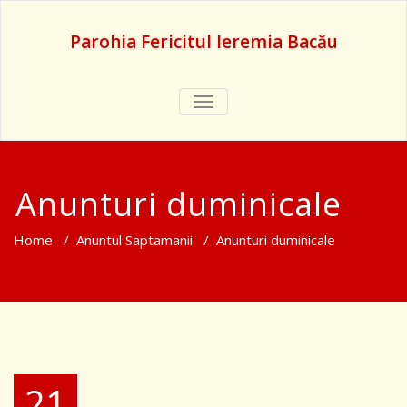
Parohia Fericitul Ieremia Bacău
TOGGLE
NAVIGATION
Anunturi duminicale
Home
/
Anuntul Saptamanii
/
Anunturi duminicale
21