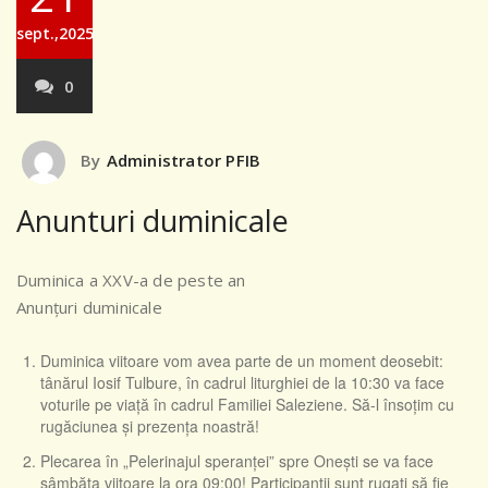
sept.,2025
0
By
Administrator PFIB
Anunturi duminicale
Duminica a XXV-a de peste an
Anunţuri duminicale
Duminica viitoare vom avea parte de un moment deosebit:
tânărul Iosif Tulbure, în cadrul liturghiei de la 10:30 va face
voturile pe viaţă în cadrul Familiei Saleziene. Să-l însoţim cu
rugăciunea şi prezenţa noastră!
Plecarea în „Pelerinajul speranţei” spre Oneşti se va face
sâmbăta viitoare la ora 09:00! Participanţii sunt rugaţi să fie