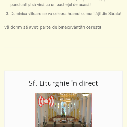
punctuali şi să vină cu un pacheţel de acasă!
Duminica viitoare se va celebra hramul comunităţii din Sărata!
Vă dorim să aveţi parte de binecuvântări cereşti!
Sf. Liturghie în direct