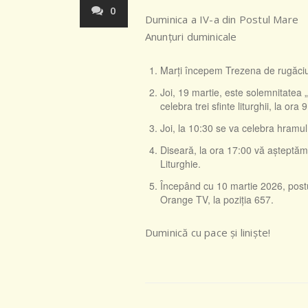
0
Duminica a IV-a din Postul Mare
Anunţuri duminicale
Marţi începem Trezena de rugăciun
Joi, 19 martie, este solemnitatea 
celebra trei sfinte liturghii, la ora
Joi, la 10:30 se va celebra hramul 
Diseară, la ora 17:00 vă așteptăm 
Liturghie.
Începând cu 10 martie 2026, postul
Orange TV, la poziţia 657.
Duminică cu pace şi linişte!