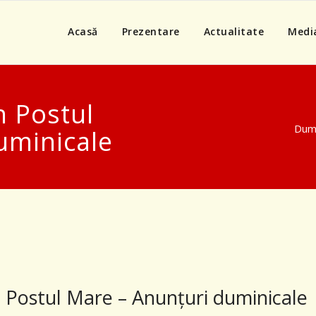
Acasă
Prezentare
Actualitate
Medi
n Postul
Dumi
uminicale
n Postul Mare – Anunţuri duminicale