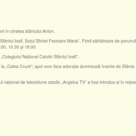
i în cinstea sfântului Anton.
„Sfântul Iosif, Soţul Sfintei Fecioare Maria”. Fiind sărbătoare de porun
 9:00, 10.30 şi 18:00.
„Colegiului Naţional Catolic Sfântul Iosif”.
la „Calea Crucii”; apoi vom face adorația duminicală înainte de Sfânta
 naţional de televiziune catolic „Angelus TV” a fost introdus și în reţe