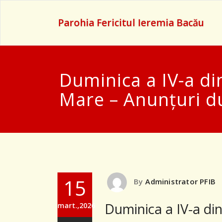
Parohia Fericitul Ieremia Bacău
Duminica a IV-a di
Mare – Anunţuri d
15
By
Administrator PFIB
Duminica a IV-a di
mart.,2026