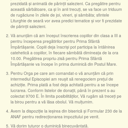
prezidată și animată de părinții salezieni. Ca pregătire pentru
această sărbătoare, ca și în anii trecuți, se va face un triduum
de rugăciune în zilele de joi, vineri, și sâmbăta; sfintele
Liturghie de seară vor avea predici tematice și vor fi prezidate
de părinții salezieni.
Vă anunțăm că am început înscrierea copiilor din clasa a III a
pentru începerea pregătirilor pentru Prima Sfântă
Împărtășanie. Copiii deja înscriși pot participa la întâlnirea
catehetică a copiilor, în fiecare sâmbătă dimineața de la ora
10.00. Pregătirea propriu-zisă pentru Prima Sfântă
Împărtășanie va începe în prima duminică din Postul Mare.
Pentru Orga pe care am comandat-o vă anunțăm că prin
intermediul Episcopiei am reușit să renegociem prețul de
achiziție. Prima plată a fost deja achitată pentru a se începe
lucrarea. Conform listelor de donații, până în prezent s-au
colectat 9700 E. În limita posibilităților, Vă rugăm să treceți pe
la birou pentru a vă lăsa obolul. Vă mulțumim.
Avem la dispoziție la ieșirea din biserică și Formular 230 de la
ANAF pentru redirecționarea impozitului pe venit.
Vă dorim tuturor o duminică binecuvântată.