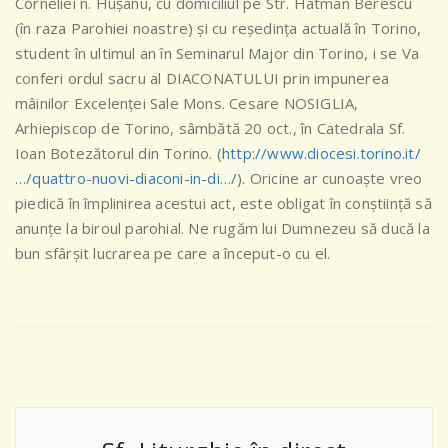
Corneliei n. Hușanu, cu domiciliul pe Str. Hatman Berescu
(în raza Parohiei noastre) și cu reședința actuală în Torino,
student în ultimul an în Seminarul Major din Torino, i se Va
conferi ordul sacru al DIACONATULUI prin impunerea
mâinil
or Excelenței Sale Mons. Cesare NOSIGLIA,
Arhiepiscop de Torino, sâmbătă 20 oct., în Catedrala Sf.
Ioan Botezătorul din Torino. (
http://www.diocesi.torino.it/
…/quattro-nuovi-diaconi-in-di…/
). Oricine ar cunoaște vreo
piedică în împlinirea acestui act, este obligat în conștiință să
anunțe la biroul parohial. Ne rugăm lui Dumnezeu să ducă la
bun sfârșit lucrarea pe care a început-o cu el.