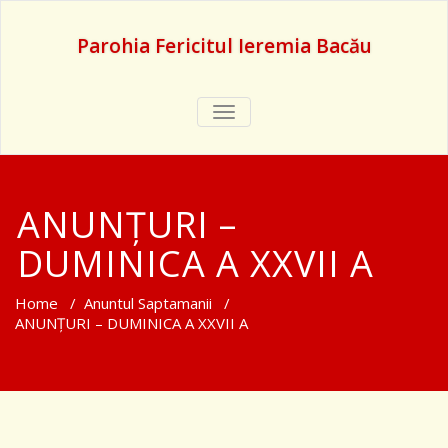
Parohia Fericitul Ieremia Bacău
TOGGLE
NAVIGATION
ANUNȚURI –
DUMINICA A XXVII A
Home
/
Anuntul Saptamanii
/
ANUNȚURI – DUMINICA A XXVII A