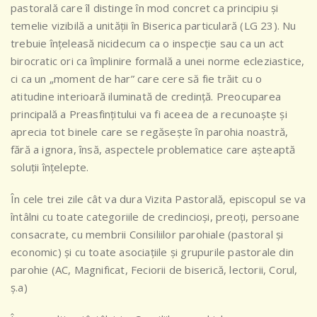
pastorală care îl distinge în mod concret ca principiu și
temelie vizibilă a unității în Biserica particulară (LG 23). Nu
trebuie înțeleasă nicidecum ca o inspecție sau ca un act
birocratic ori ca împlinire formală a unei norme ecleziastice,
ci ca un „moment de har” care cere să fie trăit cu o
atitudine interioară iluminată de credință. Preocuparea
principală a Preasfințitului va fi aceea de a recunoaște și
aprecia tot binele care se regăsește în parohia noastră,
fără a ignora, însă, aspectele problematice care așteaptă
soluții înțelepte.
În cele trei zile cât va dura Vizita Pastorală, episcopul se va
întâlni cu toate categoriile de credincioși, preoți, persoane
consacrate, cu membrii Consiliilor parohiale (pastoral și
economic) și cu toate asociațiile și grupurile pastorale din
parohie (AC, Magnificat, Feciorii de biserică, lectorii, Corul,
ș.a)