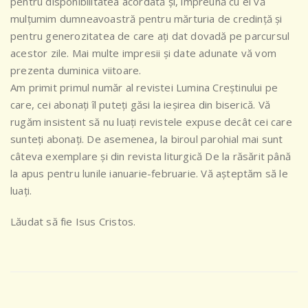
pentru disponibilitatea acordată și, împreună cu ei vă
mulțumim dumneavoastră pentru mărturia de credință și
pentru generozitatea de care ați dat dovadă pe parcursul
acestor zile. Mai multe impresii și date adunate vă vom
prezenta duminica viitoare.
Am primit primul număr al revistei Lumina Creștinului pe
care, cei abonați îl puteți găsi la ieșirea din biserică. Vă
rugăm insistent să nu luați revistele expuse decât cei care
sunteți abonați. De asemenea, la biroul parohial mai sunt
câteva exemplare și din revista liturgică De la răsărit până
la apus pentru lunile ianuarie-februarie. Vă așteptăm să le
luați.
Lăudat să fie Isus Cristos.