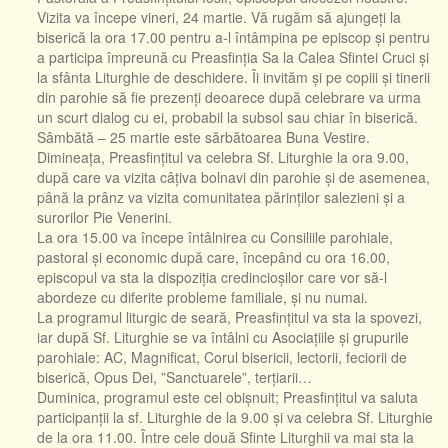
Vizita va începe vineri, 24 martie. Vă rugăm să ajungeți la
biserică la ora 17.00 pentru a-l întâmpina pe episcop și pentru
a participa împreună cu Preasfinția Sa la Calea Sfintei Cruci și
la sfânta Liturghie de deschidere. Îi invităm și pe copiii și tinerii
din parohie să fie prezenți deoarece după celebrare va urma
un scurt dialog cu ei, probabil la subsol sau chiar în biserică.
Sâmbătă – 25 martie este sărbătoarea Buna Vestire.
Dimineața, Preasfințitul va celebra Sf. Liturghie la ora 9.00,
după care va vizita câțiva bolnavi din parohie și de asemenea,
până la prânz va vizita comunitatea părinților salezieni și a
surorilor Pie Venerini.
La ora 15.00 va începe întâlnirea cu Consiliile parohiale,
pastoral și economic după care, începând cu ora 16.00,
episcopul va sta la dispoziția credincioșilor care vor să-l
abordeze cu diferite probleme familiale, și nu numai.
La programul liturgic de seară, Preasfințitul va sta la spovezi,
iar după Sf. Liturghie se va întâlni cu Asociațiile și grupurile
parohiale: AC, Magnificat, Corul bisericii, lectorii, feciorii de
biserică, Opus Dei, ”Sanctuarele”, terțiarii…
Duminica, programul este cel obișnuit; Preasfințitul va saluta
participanții la sf. Liturghie de la 9.00 și va celebra Sf. Liturghie
de la ora 11.00. Între cele două Sfinte Liturghii va mai sta la