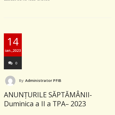
14
ian.,2023
0
By
Administrator PFIB
ANUNȚURILE SĂPTĂMÂNII-
Duminica a II a TPA– 2023