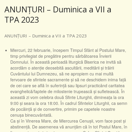
ANUNȚURI – Duminica a VII a
TPA 2023
ANUNȚURI – Duminica a VII a TPA 2023
Miercuri, 22 februarie, începem Timpul Sfânt al Postului Mare,
timp privilegiat de pregătire pentru sărbătoarea Învierii
Domnului. În această perioadă liturgică Biserica ne invită să
acordăm o atenție deosebită ascultării, meditării și trăirii
Cuvântului lui Dumnezeu, să ne apropiem cu mai multă
fervoare de sfintele sacramente și să ne deschidem inima față
de cei care se află în suferință sau lipsuri practicând caritatea
evanghelică/faptele de milostenie trupească și sufletească. În
această zi vom celebra două Sfinte Liturghii, dimineața la ora
9:00 și seara la ora 18:00. În cadrul Sfintelor Liturghii, ca semn
de pocăință și de convertire, primim pe capetele noastre
cenușa binecuvântată.
Ca și în Vinerea Mare, de Miercurea Cenușii, vom face post și
abstinență. De asemenea vă anunțăm că în tot Postul Mare, în