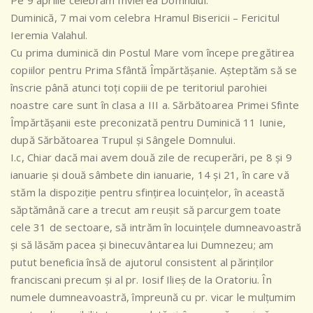
Pe 9 aprilie celebrăm Învierea Domnului.
Duminică, 7 mai vom celebra Hramul Bisericii – Fericitul
Ieremia Valahul.
Cu prima duminică din Postul Mare vom începe pregătirea
copiilor pentru Prima Sfântă Împărtășanie. Așteptăm să se
înscrie până atunci toți copiii de pe teritoriul parohiei
noastre care sunt în clasa a III a. Sărbătoarea Primei Sfinte
Împărtășanii este preconizată pentru Duminică 11 Iunie,
după Sărbătoarea Trupul și Sângele Domnului.
I.c, Chiar dacă mai avem două zile de recuperări, pe 8 și 9
ianuarie și două sâmbete din ianuarie, 14 și 21, în care vă
stăm la dispoziție pentru sfințirea locuințelor, în această
săptămână care a trecut am reușit să parcurgem toate
cele 31 de sectoare, să intrăm în locuințele dumneavoastră
și să lăsăm pacea și binecuvântarea lui Dumnezeu; am
putut beneficia însă de ajutorul consistent al părinților
franciscani precum și al pr. Iosif Ilieș de la Oratoriu. În
numele dumneavoastră, împreună cu pr. vicar le mulțumim