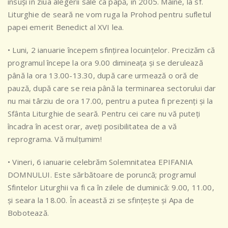
însuși în ziua alegerii sale ca papă, în 2005. Mâine, la sf.
Liturghie de seară ne vom ruga la Prohod pentru sufletul
papei emerit
Benedict al XVI lea.
• Luni, 2 ianuarie începem sfințirea locuințelor. Precizăm că
programul începe la ora 9.00 dimineața și se derulează
până la ora 13.00-13.30, după care urmează o oră de
pauză, după care se reia până la terminarea sectorului dar
nu mai târziu de ora 17.00, pentru a putea fi prezenți și la
Sfânta Liturghie de seară. Pentru cei care nu vă puteți
încadra în acest orar, aveți posibilitatea de a vă
reprograma. Vă mulțumim!
• Vineri, 6 ianuarie celebrăm Solemnitatea EPIFANIA
DOMNULUI. Este sărbătoare de poruncă; programul
Sfintelor Liturghii va fi ca în zilele de duminică: 9.00, 11.00,
și seara la 18.00. În această zi se sfințește și Apa de
Bobotează.