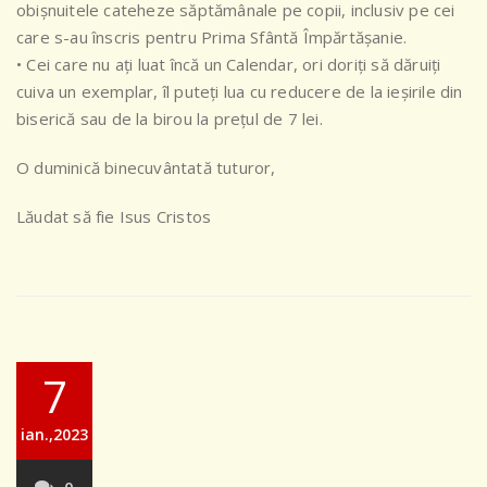
obișnuitele cateheze săptămânale pe copii, inclusiv pe cei
care s-au înscris pentru Prima Sfântă Împărtășanie.
• Cei care nu ați luat încă un Calendar, ori doriți să dăruiți
cuiva un exemplar, îl puteți lua cu reducere de la ieșirile din
biserică sau de la birou la prețul de 7 lei.
O duminică binecuvântată tuturor,
Lăudat să fie Isus Cristos
7
ian.,2023