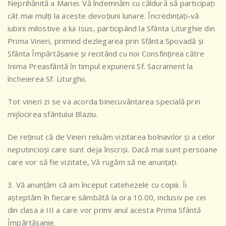
Neprihănită a Mariei. Vă îndemnăm cu căldură să participați
cât mai mulți la aceste devoțiuni lunare. Încredințați-vă
iubirii milostive a lui Isus, participând la Sfânta Liturghie din
Prima Vineri, primind dezlegarea prin Sfânta Spovadă și
Sfânta Împărtășanie și recitând cu noi Consfințirea către
Inima Preasfântă în timpul expunerii Sf. Sacrament la
încheierea Sf. Liturghii.
Tot vineri zi se va acorda binecuvântarea specială prin
mijlocirea sfântului Blaziu.
De reținut că de Vineri reluăm vizitarea bolnavilor și a celor
neputincioși care sunt deja înscriși. Dacă mai sunt persoane
care vor să fie vizitate, Vă rugăm să ne anunțați.
3. Vă anunțăm că am început catehezele cu copiii. Îi
așteptăm în fiecare sâmbătă la ora 10.00, inclusiv pe cei
din clasa a III a care vor primi anul acesta Prima Sfântă
Împărtășanie.