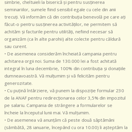
simbrie, cheltuieli la biserică și pentru susținerea
seminariilor, sumele fiind sensibil egale cu cele din anii
trecuți. Vă informăm că din contribuția benevolă pe care ați
făcut-o pentru susținerea activităților, ne permitem să
achităm și facturile pentru utilități, nefiind necesar să
organizăm (ca în alte parohii) alte colecte pentru căldură
sau curent.
• De asemenea considerăm încheiată campania pentru
achitarea orgii noi. Suma de 130.000 lei a fost achitată
integral în luna decembrie, 100% din contribuția și donațiile
dumneavoastră. Vă mulțumim și vă felicităm pentru
generozitate.
• Cu puțină întârziere, vă punem la dispoziție formular 230
de la ANAF pentru redirecționarea celor 3,5% din impozitul
pe salariu. Campania de strângere a formularelor se
încheie la începutul lunii mai. Vă mulțumim.
• De asemenea vă anunțăm că peste două săptămâni
(sâmbătă, 28 ianuarie, începând cu ora 10.00) îi așteptăm la