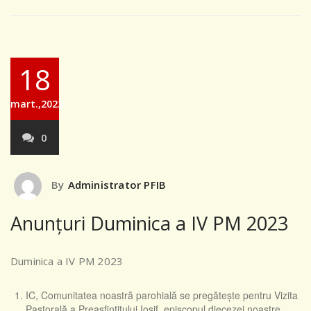
18
mart.,2023
0
By
Administrator PFIB
Anunțuri Duminica a IV PM 2023
Duminica a IV PM 2023
IC, Comunitatea noastră parohială se pregătește pentru Vizita
Pastorală a Preasfințitului Iosif, episcopul diecezei noastre.