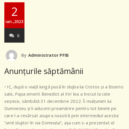
2
ian.,2023
0
By
Administrator PFIB
Anunțurile săptămânii
• IC, după o viață lungă pusă în slujba lui Cristos și a Biserici
sale, Papa emerit Benedict al XVI lea a trecut la cele
veșnice, sâmbătă 31 decembrie 2022. Îi mulțumim lui
Dumnezeu și îi aducem preamărire pentru tot binele pe
care l-a revărsat asupra noastră prin intermediul acestui
”umil slujitor în via Domnului”, așa cum s-a prezentat el