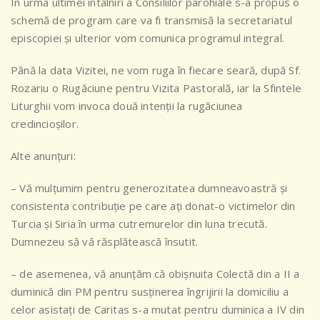
În urma ultimei întâlniri a Consiliilor parohiale s-a propus o
schemă de program care va fi transmisă la secretariatul
episcopiei și ulterior vom comunica programul integral.
Până la data Vizitei, ne vom ruga în fiecare seară, după Sf.
Rozariu o Rugăciune pentru Vizita Pastorală, iar la Sfintele
Liturghii vom invoca două intenții la rugăciunea
credincioșilor.
Alte anunțuri:
– Vă mulțumim pentru generozitatea dumneavoastră și
consistenta contribuție pe care ați donat-o victimelor din
Turcia și Siria în urma cutremurelor din luna trecută.
Dumnezeu să vă răsplătească însutit.
– de asemenea, vă anunțăm că obișnuita Colectă din a II a
duminică din PM pentru susținerea îngrijirii la domiciliu a
celor asistați de Caritas s-a mutat pentru duminica a IV din