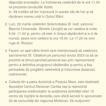
dispoziția enoriașilor. La încheierea celebrării de la ora 11.00
va prezenta concluziile Vizitei.
Ic, Vă invităm să fim împreună în aceste zile de har și să
rămânem mereu uniți în Duhul Sfânt.
Luni, 20 martie celebrăm Solemnitatea Sf. Iosif, patronul
Bisericii Universale. Sfintele Liturghii se vor celebra la orele
9.00, 11.00 și, pentru că este în timpul săptămânii și e zi de
muncă, seara vom celebra la ora 18.00. La 17.20 ne vom
ruga sf. Rozariu
Facem un apel către tinerii care intenționează să celebreze
sacramentul Sf. Căsătorii pe parcursul anului 2023 ca să se
prezinte la biroul parohial personal sau prin reprezentanți
pentru a definitiva programul căsătoriilor și pentru a fixa
perioadele de pregătire catehetică și întocmirea dosarului
matrimonial.
Colecta din a patra duminică a Postului Mare, este destinată
Asociației Centrul Diecezan Caritas Iaşi şi reprezintă
participarea credincioșilor la susținerea activității celor 10
centre de îngrijire la domiciliu care oferă servicii în aproximativ
30 de comunități din regiunea Moldovei. Vă mulțumim!