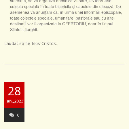
suferință, se va organiza duminica viitoare, 26 februarie
colecta specială în toate bisericile și capelele din dieceză. De
asemenea vă anunțăm că, în urma unei informări episcopale,
toate colectele speciale, umanitare, pastorale sau cu alte
destinații vor fi organizate la OFERTORIU, doar în timpul
Sfintei Liturghii.
Lăudat să fie Isus Cristos.
28
ian.,2023
0