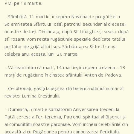
PM, pe 19 martie.
– Sâmbătă, 11 martie, începem Novena de pregătire la
Solemnitatea Sfântului Iosif, patronul secundar al diecezei
noastre de Iași. Dimineața, după Sf. Liturghie și seara, după
sf. rozariu vom recita rugăciunile speciale dedicate tatălui
purtător de grijă al lui Isus. Sărbătoarea Sf Iosif se va
celebra anul acesta, luni, 20 martie.
– Vă reamintim că marți, 14 martie, începem trezena – 13
marți de rugăciune în cinstea sfântului Anton de Padova.
– Cei abonați, găsiți la ieșirea din biserică ultimul număr al
revistei Lumina Creștinului.
– Duminică, 5 martie sărbătorim Aniversarea trecerii la
Tatăl ceresc a Fer. Ieremia, Patronul spiritual al Bisericii și
al comunității noastre parohiale. Vom încheia celebrările din
această zi cu Rugăciunea pentru canonizarea Fericitului