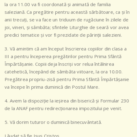
la ora 11.00 va fi coordonată și animată de familia
saleziană. Ca pregătire pentru această sărbătoare, ca și în
anii trecuți, se va face un triduum de rugăciune în zilele de
joi, vineri, și sâmbăta; sfintele Liturghie de seară vor avea
predici tematice și vor fi prezidate de părinții salezieni.
3. Vă amintim că am început înscrierea copiilor din clasa a
III a pentru începerea pregătirilor pentru Prima Sfântă
Împărtășanie. Copiii deja înscriși vor relua întâlnirea
catehetică, începând de sâmbăta viitoare, la ora 10.00.
Pregătirea propriu-zisă pentru Prima Sfântă Împărtășanie
va începe în prima duminică din Postul Mare.
4. Avem la dispoziție la ieșirea din biserică și Formular 230
de la ANAF pentru redirecționarea impozitului pe venit.
5. Vă dorim tuturor o duminică binecuvântată.
Lăudat să fie Isus Cristos