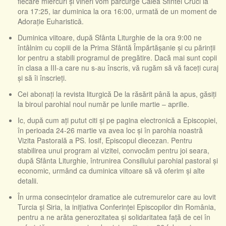
fiecare miercuri și vineri vom parcurge Calea Sfintei Cruci la
ora 17:25, iar duminica la ora 16:00, urmată de un moment de
Adorație Euharistică.
Duminica viitoare, după Sfânta Liturghie de la ora 9:00 ne
întâlnim cu copiii de la Prima Sfântă Împărtășanie și cu părinții
lor pentru a stabili programul de pregătire. Dacă mai sunt copii
în clasa a III-a care nu s-au înscris, vă rugăm să vă faceți curaj
și să îi înscrieți.
Cei abonați la revista liturgică De la răsărit până la apus, găsiți
la biroul parohial noul număr pe lunile martie – aprilie.
Ic, după cum ați putut citi și pe pagina electronică a Episcopiei,
în perioada 24-26 martie va avea loc și în parohia noastră
Vizita Pastorală a PS. Iosif, Episcopul diecezan. Pentru
stabilirea unui program al vizitei, convocăm pentru joi seara,
după Sfânta Liturghie, întrunirea Consiliului parohial pastoral și
economic, urmând ca duminica viitoare să vă oferim și alte
detalii.
În urma consecințelor dramatice ale cutremurelor care au lovit
Turcia și Siria, la inițiativa Conferinței Episcopilor din România,
pentru a ne arăta generozitatea și solidaritatea față de cei în