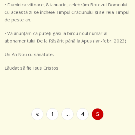
• Duminica viitoare, 8 ianuarie, celebrăm Botezul Domnului.
Cu această zi se încheie Timpul Crăciunului și se reia Timpul
de peste an.
• Vă anunțăm că puteți găsi la birou noul număr al
abonamentului De la Răsărit până la Apus (ian-febr. 2023)
Un An Nou cu sănătate,
Lăudat să fie Isus Cristos
Paginație
1
…
4
5
articole