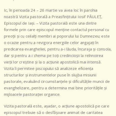
Ic, în perioada 24 – 26 martie va avea loc în parohia
noastră Vizita pastorală a Preasfințitului Iosif PĂULEȚ,
Episcopul de Iași. – Vizita pastorală este una dintre
formele prin care episcopul menține contactul personal cu
preoții și cu ceilalți membri ai poporului lui Dumnezeu; este
o ocazie pentru a revigora energiile celor angajați în
predicarea evangheliei, pentru a-i lăuda, încuraja și consola,
dar și pentru a-i chema pe toți
credincioșii la reînnoirea
vieții lor creștine și la o acțiune apostolică mai intensă.
Vizita îi permitee piscopului să analizeze eficiența
structurilor și instrumentelor puse în slujba misiunii
pastorale, evaluând circumstanțele și dificultățile muncii de
evanghelizare, pentru a determina mai bine prioritățile și
mijloacele pastorației organice.
Vizita pastorală este, așadar, o acțiune apostolică pe care
episcopul trebuie să o desfășoare animat de caritatea