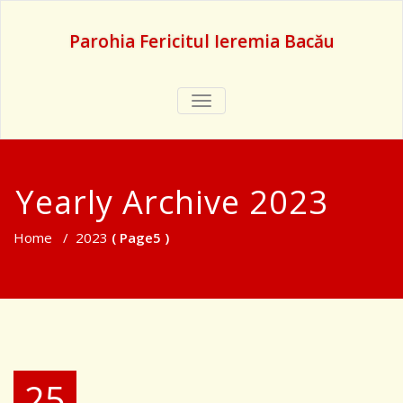
Parohia Fericitul Ieremia Bacău
TOGGLE
NAVIGATION
Yearly Archive 2023
Home
/
2023
( Page5 )
25