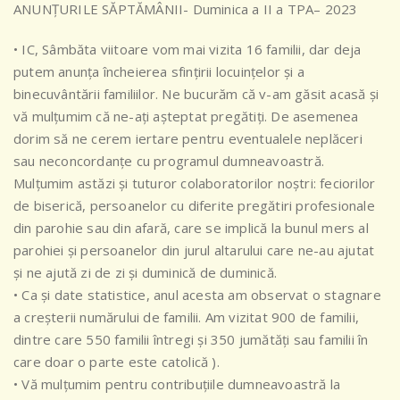
ANUNȚURILE SĂPTĂMÂNII- Duminica a II a TPA– 2023
• IC, Sâmbăta viitoare vom mai vizita 16 familii, dar deja
putem anunța încheierea sfințirii locuințelor și a
binecuvântării familiilor. Ne bucurăm că v-am găsit acasă și
vă mulțumim că ne-ați așteptat pregătiți. De asemenea
dorim să ne cerem iertare pentru eventualele neplăceri
sau neconcordanțe cu programul dumneavoastră.
Mulțumim astăzi și tuturor colaboratorilor noștri: feciorilor
de biserică, persoanelor cu diferite pregătiri profesionale
din parohie sau din afară, care se implică la bunul mers al
parohiei și persoanelor din jurul altarului care ne-au ajutat
și ne ajută zi de zi și duminică de duminică.
• Ca și date statistice, anul acesta am observat o stagnare
a creșterii numărului de familii. Am vizitat 900 de familii,
dintre care 550 familii întregi și 350 jumătăți sau familii în
care doar o parte este catolică ).
• Vă mulțumim pentru contribuțiile dumneavoastră la